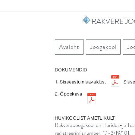
RAKVERE J
Avaleht
Joogakool
Jo
DOKUMENDID
1. Sisseastumisavaldus. Sisseastum
2. Õppekava
HUVIKOOLIST AMETLIKULT
Rakvere Joogakool on Haridus-ja Tea
registreerimisnumber: 1.1-3/19/101.