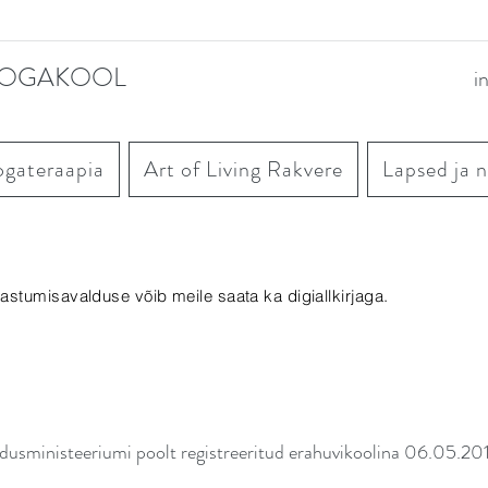
OOGAKOOL
i
ogateraapia
Art of Living Rakvere
Lapsed ja 
isavalduse võib meile saata ka digiallkirjaga.
dusministeeriumi poolt registreeritud erahuvikoolina 06.05.20