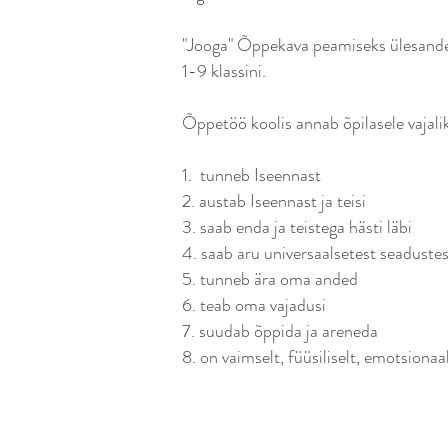
"Jooga" Õppekava peamiseks ülesandeks
1-9 klassini.
Õppetöö koolis annab õpilasele vajalik
1. tunneb Iseennast
2. austab Iseennast ja teisi
3. saab enda ja teistega hästi läbi
4. saab aru universaalsetest seadustes
5. tunneb ära oma anded
6. teab oma vajadusi
7. suudab õppida ja areneda
8. on vaimselt, füüsiliselt, emotsionaal