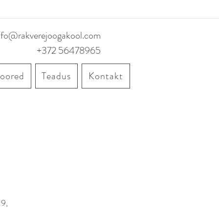
nfo@rakverejoogakool.com
+372 56478965
noored
Teadus
Kontakt
19,