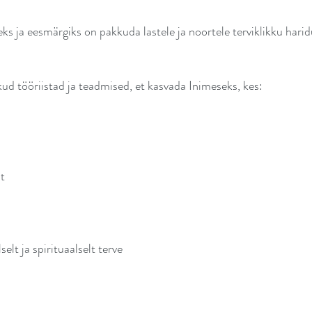
 ja eesmärgiks on pakkuda lastele ja noortele terviklikku haridu
ud tööriistad ja teadmised, et kasvada Inimeseks, kes:
t
selt ja spirituaalselt terve