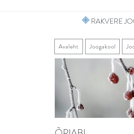
RAKVERE J
Avaleht
Joogakool
Jo
ÕPIABI