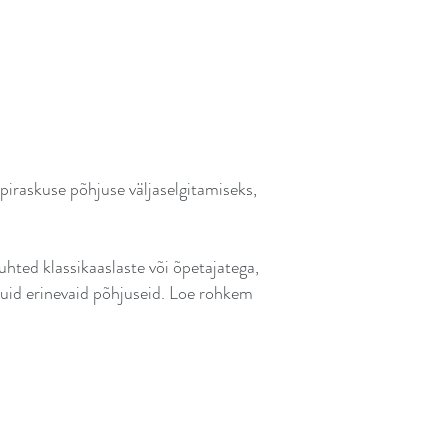
iraskuse põhjuse väljaselgitamiseks,
uhted klassikaaslaste või õpetajatega,
muid erinevaid põhjuseid. Loe rohkem