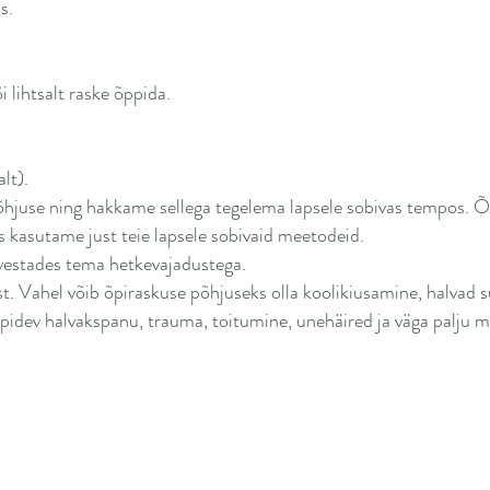
s.
i lihtsalt raske õppida.
lt).
õhjuse ning hakkame sellega tegelema lapsele sobivas tempos. Õp
ks kasutame just teie lapsele sobivaid meetodeid.
arvestades tema hetkevajadustega.
st. Vahel võib õpiraskuse põhjuseks olla koolikiusamine, halvad s
pidev halvakspanu, trauma, toitumine, unehäired ja väga palju 