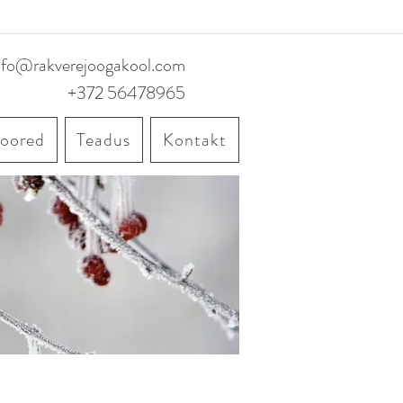
nfo@rakverejoogakool.com
+372 56478965
noored
Teadus
Kontakt