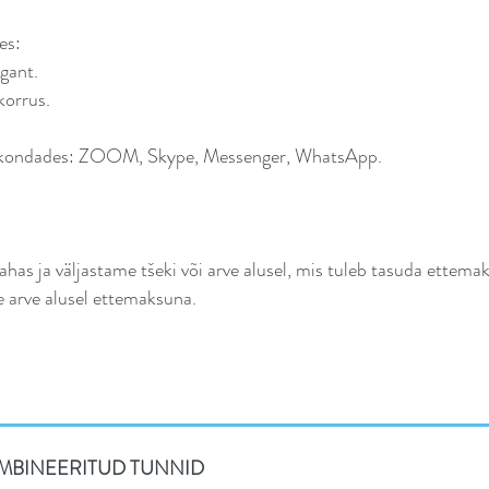
es:
agant.
korrus.
eskkondades: ZOOM, Skype, Messenger, WhatsApp.
as ja väljastame tšeki või arve alusel, mis tuleb tasuda ettema
arve alusel ettemaksuna.
OMBINEERITUD TUNNID