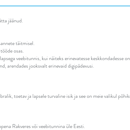
tta jäänud.
annete täitmisel.
 tööde osas.
lapsega veebitunnis, kui näiteks erinevatesse keskkondadesse on 
nd, arendades jooksvalt erinevaid digipädevusi.
bralik, toetav ja lapsele turvaline isik ja see on meie valikul põ
ena Rakveres või veebitunnina üle Eesti.