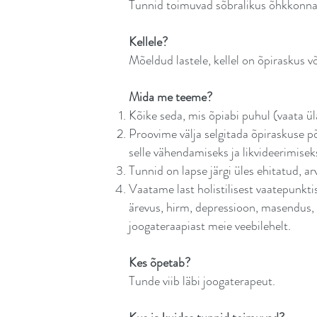
Tunnid toimuvad sõbralikus õhkkonna
Kellele?
Mõeldud lastele, kellel on õpiraskus võ
Mida me teeme?
Kõike seda, mis õpiabi puhul (vaata üla
Proovime välja selgitada õpiraskuse p
selle vähendamiseks ja likvideerimise
Tunnid on lapse järgi üles ehitatud, 
Vaatame last holistilisest vaatepunkti
ärevus, hirm, depressioon, masendus, 
joogateraapiast meie veebilehelt.
Kes õpetab?
Tunde viib läbi joogaterapeut.