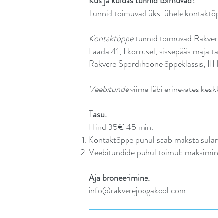
Kus ja kuidas tunnid toimuvad?
Tunnid toimuvad üks-ühele kontaktõp
Kontaktõppe
tunnid toimuvad Rakver
Laada 41, I korrusel, sissepääs maja t
Rakvere Spordihoone õppeklassis, III 
Veebitunde
viime läbi erinevates k
Tasu.
Hind 35€ 45 min.
Kontaktõppe puhul saab maksta sularah
Veebitundide puhul toimub maksimine
Aja broneerimine.
info@rakverejoogakool.com