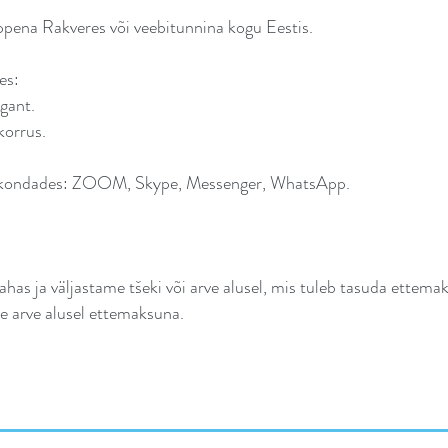
pena Rakveres või veebitunnina kogu Eestis.
es:
agant.
korrus.
eskkondades: ZOOM, Skype, Messenger, WhatsApp.
as ja väljastame tšeki või arve alusel, mis tuleb tasuda ettema
 arve alusel ettemaksuna.