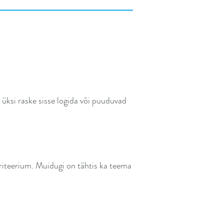
üksi raske sisse logida või puuduvad
hikriteerium. Muidugi on tähtis ka teema