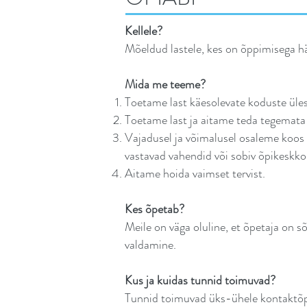
Kellele?
Mõeldud lastele, kes on õppimisega hä
Mida me teeme?
Toetame last käesolevate koduste üles
Toetame last ja aitame teda tegemata
Vajadusel ja võimalusel osaleme koos 
vastavad vahendid või sobiv õpikeskko
Aitame hoida vaimset tervist.
Kes õpetab?
Meile on väga oluline, et õpetaja on sõ
valdamine.
Kus ja kuidas tunnid toimuvad?
Tunnid toimuvad üks-ühele kontaktõpp