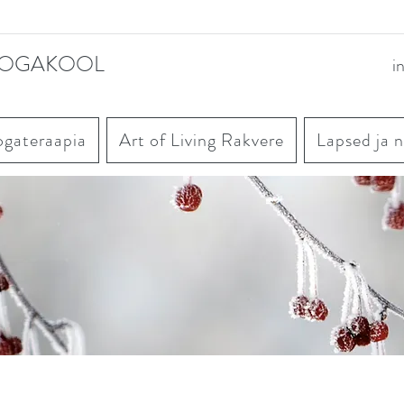
OOGAKOOL
i
ogateraapia
Art of Living Rakvere
Lapsed ja 