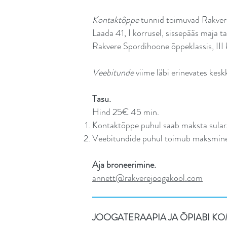
Kontaktõppe
tunnid toimuvad Rakver
Laada 41, I korrusel, sissepääs maja t
Rakvere Spordihoone õppeklassis, III 
Veebitunde
viime läbi erinevates k
Tasu.
Hind 25€ 45 min.
Kontaktõppe puhul saab maksta sularah
Veebitundide puhul toimub maksmine 
Aja broneerimine.
annett@rakverejoogakool.com
JOOGATERAAPIA JA ÕPIABI K